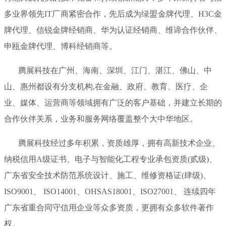
多业界领先IT厂商紧密合作，先后成为绿盟金牌代理、H3C金
牌代理、信锐金牌经销商、华为认证经销商、维谛合作伙伴、
申瓯金牌代理、博科经销商等。
腾展科技在广州、海南、深圳、江门、湛江、佛山、中
山、惠州都设有分支机构,在金融、政府、教育、医疗、企
业、媒体、运营商等领域拥有广泛的客户基础，并建立长期的
合作伙伴关系，业务和服务网络覆盖整个大中华地区。
腾展科技经过多年积累，资质雄厚，拥有高新技术企业、
纳税信用A级证书、电子与智能化工程专业承包资质(贰级)、
广东省安全技术防范系统设计、施工、维修资格证(肆级)、
ISO9001、 ISO14001、OHSAS18001、ISO27001、 连续四年
广东省重合同守信用企业等众多资质，更拥有众多软件著作
权。