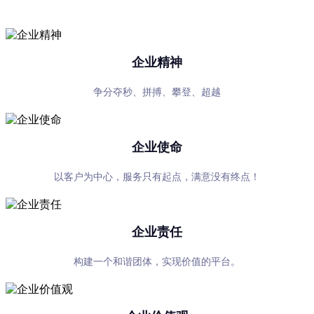
专心、专注、专业，超越自我，共赢未来
企业精神
争分夺秒、拼搏、攀登、超越
企业使命
以客户为中心，服务只有起点，满意没有终点！
企业责任
构建一个和谐团体，实现价值的平台。