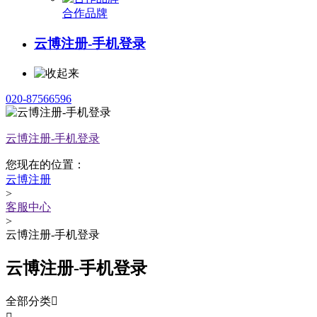
合作品牌
云博注册-手机登录
020-87566596
云博注册-手机登录
您现在的位置：
云博注册
>
客服中心
>
云博注册-手机登录
云博注册-手机登录
全部分类
