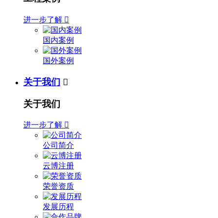
进一步了解

国内案例
国外案例
关于我们

关于我们
进一步了解

公司简介
云博注册
荣誉资质
发展历程