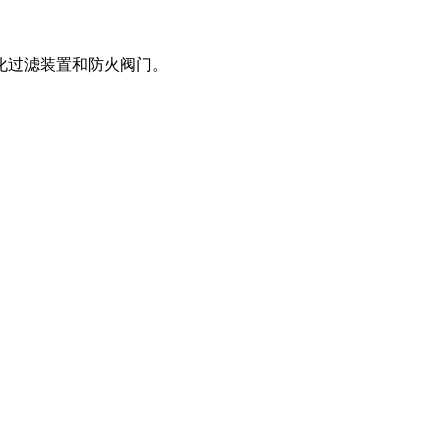
化过滤装置和防火阀门。