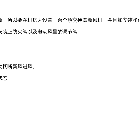
新，所以要在机房内设置一台全热交换器新风机，并且加安装净
安装上防火阀以及电动风量的调节阀。
动切断新风进风。
状态。