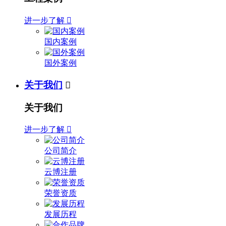
进一步了解

国内案例
国外案例
关于我们

关于我们
进一步了解

公司简介
云博注册
荣誉资质
发展历程