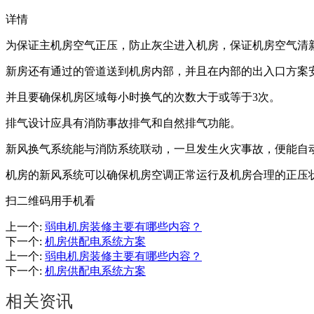
详情
为保证主机房空气正压，防止灰尘进入机房，保证机房空气清
新房还有通过的管道送到机房内部，并且在内部的出入口方案
并且要确保机房区域每小时换气的次数大于或等于3次。
排气设计应具有消防事故排气和自然排气功能。
新风换气系统能与消防系统联动，一旦发生火灾事故，便能自
机房的新风系统可以确保机房空调正常运行及机房合理的正压
扫二维码用手机看
上一个
:
弱电机房装修主要有哪些内容？
下一个
:
机房供配电系统方案
上一个
:
弱电机房装修主要有哪些内容？
下一个
:
机房供配电系统方案
相关资讯