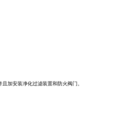
并且加安装净化过滤装置和防火阀门。