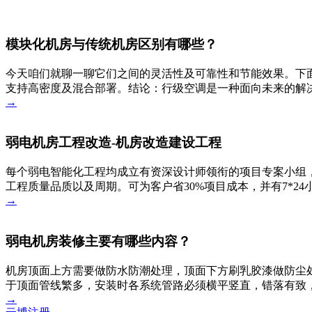
模块化机房与传统机房区别有哪些？
今天咱们就聊一聊它们之间的灵活性及可靠性和节能效果。下
支持高密度及混合部署。结论：行级空调是一种面向未来的解决
→
弱电机房工程改造-机房改造建设工程
每个弱电智能化工程均成立有资深设计师领衔的项目专案小组，
工程质量品质以及周期。可为客户省30%项目成本，并有7*2
→
弱电机房装修主要有哪些内容？
机房顶面上方需要做防水防潮处理，顶面下方刷乳胶漆做防尘
于顶面管线繁多，安装时各系统管路必须横平竖直，错落有致
→