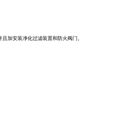
并且加安装净化过滤装置和防火阀门。